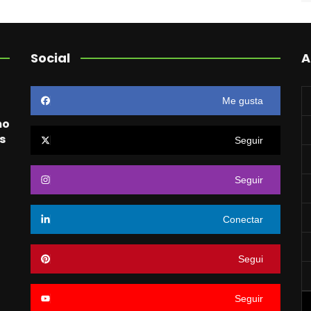
Social
A
Me gusta
mo
s
Seguir
Seguir
o
Conectar
Segui
Seguir