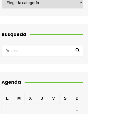
Busqueda
Agenda
L
M
X
J
V
S
D
1