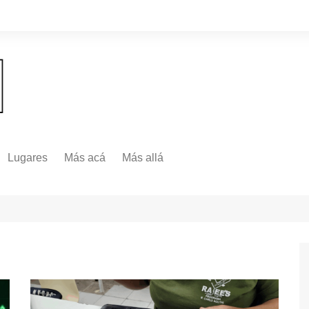
Lugares
Más acá
Más allá
Nacionales
Más Allá
Internacionales
Más allá