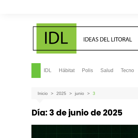
Saltar
al
contenido
IDL
Hábitat
Polis
Salud
Tecno
Inicio
2025
junio
3
Día:
3 de junio de 2025