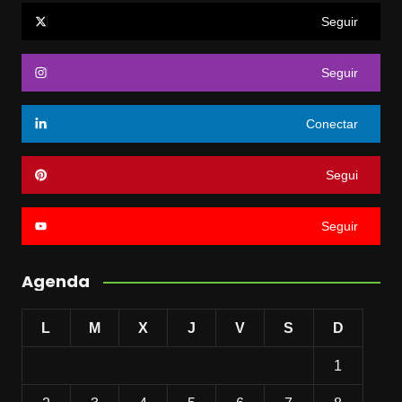
Seguir
Seguir
Conectar
Segui
Seguir
Agenda
L
M
X
J
V
S
D
1