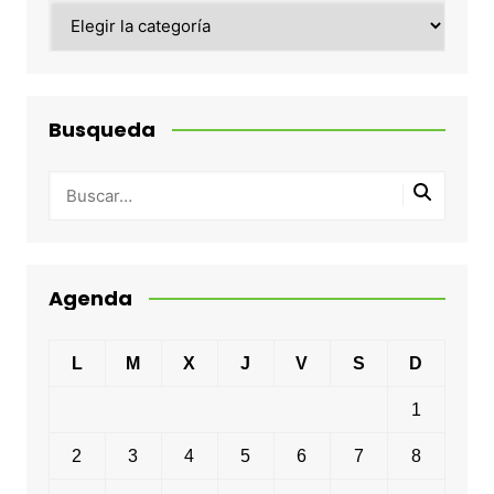
Categorias
Busqueda
Agenda
L
M
X
J
V
S
D
1
2
3
4
5
6
7
8