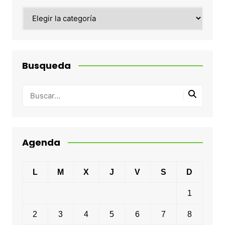
Categorias
Busqueda
Agenda
L
M
X
J
V
S
D
1
2
3
4
5
6
7
8