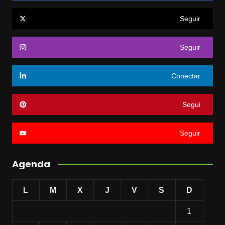
Seguir
Seguir
Conectar
Segui
Seguir
Agenda
L
M
X
J
V
S
D
1