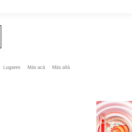
Lugares
Más acá
Más allá
Nacionales
Más Allá
Internacionales
Más allá