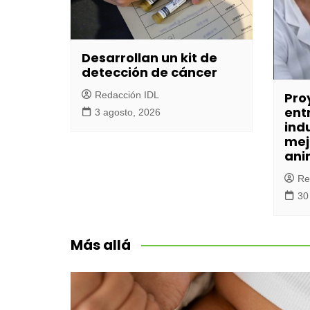
Desarrollan un kit de
detección de cáncer
Pro
Redacción IDL
entr
3 agosto, 2026
ind
mej
ani
Re
30 
Más allá