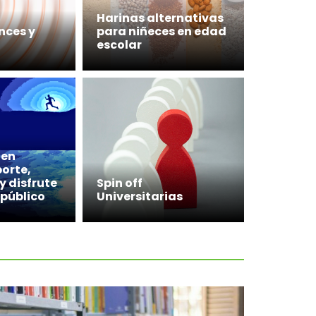
Harinas alternativas
nces y
para niñeces en edad
escolar
 en
orte,
y disfrute
Spin off
 público
Universitarias