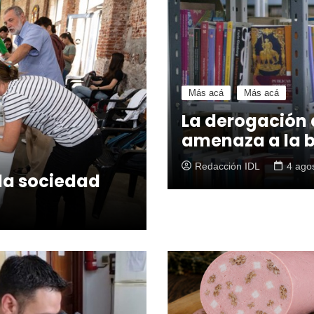
Más acá
Más acá
La derogación d
amenaza a la b
Redacción IDL
4 ago
 la sociedad