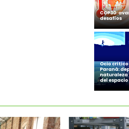
COP30: ava
desafíos
Ocio crítico
Paraná: dep
naturaleza 
del espacio