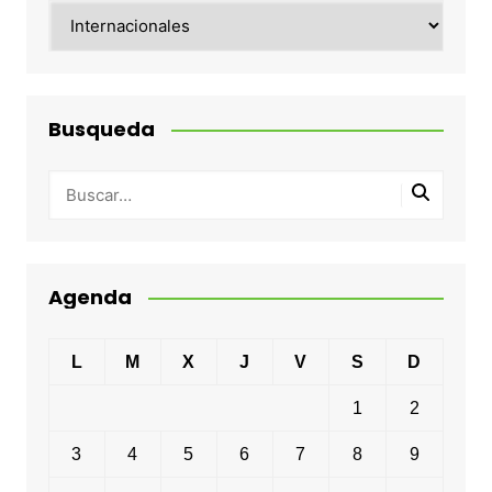
Categorias
Busqueda
Agenda
L
M
X
J
V
S
D
1
2
3
4
5
6
7
8
9