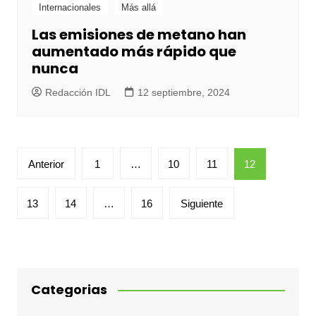
Internacionales
Más allá
Las emisiones de metano han
aumentado más rápido que
nunca
Redacción IDL
12 septiembre, 2024
Paginación
Anterior
1
…
10
11
12
de
entradas
13
14
…
16
Siguiente
Categorias