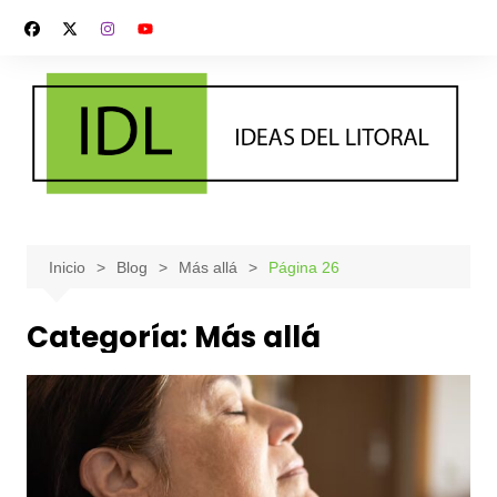
Saltar
al
contenido
Inicio
Blog
Más allá
Página 26
Categoría:
Más allá