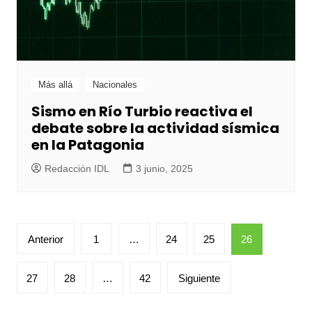
Más allá
Nacionales
Sismo en Río Turbio reactiva el
debate sobre la actividad sísmica
en la Patagonia
Redacción IDL
3 junio, 2025
Paginación
Anterior
1
…
24
25
26
de
entradas
27
28
…
42
Siguiente