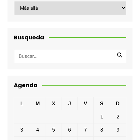
Categorias
Busqueda
Agenda
L
M
X
J
V
S
D
1
2
3
4
5
6
7
8
9