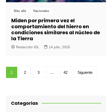
Más allá
Nacionales
Miden por primera vez el
comportamiento del hierro en
condiciones similares al núcleo de
la Tierra
Redacción IDL
14 julio, 2026
Paginación
1
2
3
…
42
Siguiente
de
entradas
Categorias