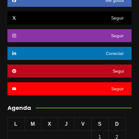
Me gusta
Seguir
Seguir
Conectar
Segui
Seguir
Agenda
L
M
X
J
V
S
D
1
2