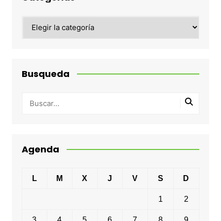
Categorias
Busqueda
Agenda
L
M
X
J
V
S
D
1
2
3
4
5
6
7
8
9