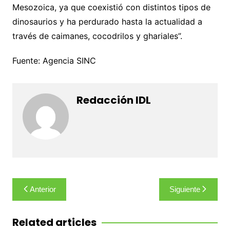
Mesozoica, ya que coexistió con distintos tipos de
dinosaurios y ha perdurado hasta la actualidad a
través de caimanes, cocodrilos y ghariales”.
Fuente: Agencia SINC
Redacción IDL
Navegación
Anterior
Siguiente
de
entradas
Related articles