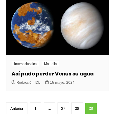
Internacionales
Más allá
Así pudo perder Venus su agua
Redacción IDL
15 mayo, 2024
Paginación
Anterior
1
…
37
38
39
de