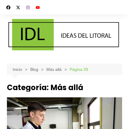
Saltar
al
contenido
Inicio
Blog
Más allá
Página 39
Categoría:
Más allá