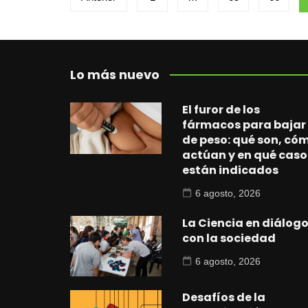
de
entradas
Lo más nuevo
El furor de los
fármacos para bajar
de peso: qué son, có
actúan y en qué caso
están indicados
6 agosto, 2026
La Ciencia en diálog
con la sociedad
6 agosto, 2026
Desafíos de la