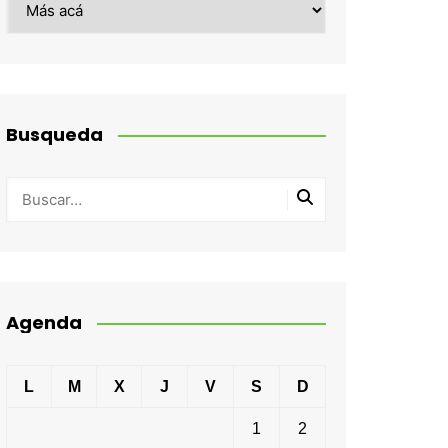
Busqueda
Agenda
L
M
X
J
V
S
D
1
2