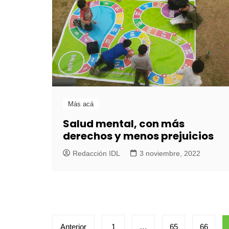
Más acá
Salud mental, con más
derechos y menos prejuicios
Redacción IDL
3 noviembre, 2022
Paginación
Anterior
1
…
65
66