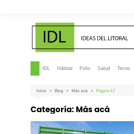
Saltar
al
contenido
IDL
Hábitat
Polis
Salud
Tecno
Inicio
Blog
Más acá
Página 67
Categoría:
Más acá