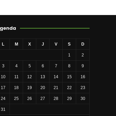
genda
L
M
X
J
V
S
D
1
2
3
4
5
6
7
8
9
10
11
12
13
14
15
16
17
18
19
20
21
22
23
24
25
26
27
28
29
30
31