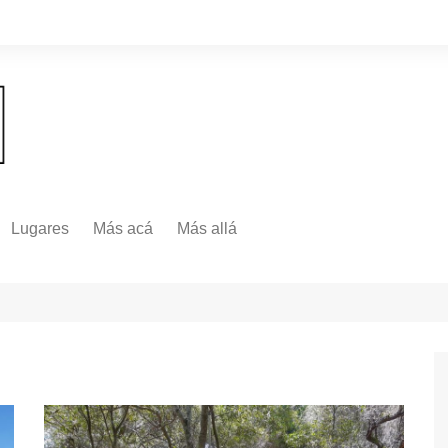
Lugares
Más acá
Más allá
Nacionales
Más Allá
Internacionales
Más allá