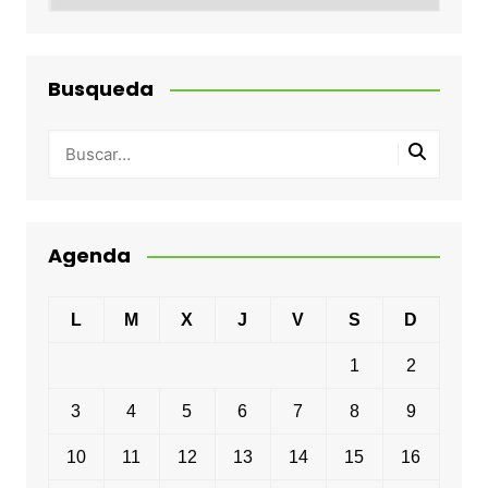
Busqueda
Agenda
L
M
X
J
V
S
D
1
2
3
4
5
6
7
8
9
10
11
12
13
14
15
16