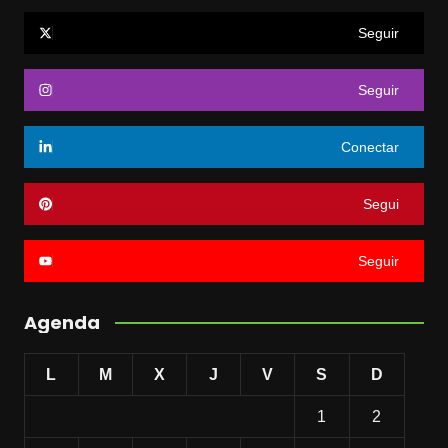
Seguir
Seguir
Conectar
Segui
Seguir
Agenda
L
M
X
J
V
S
D
1
2