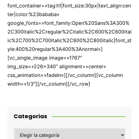
font_container=»tag:h1|font_size:30px|text_align:cen
ter|color:%23bababa»
google_fonts=»font_family:Open%20Sans%3A300%
2C300italic%2Cregular%2Citalic%2C600%2C600ital
ic%2C700%2C700italic%2C800%2C800italic|font_st
yle:400%20regular%3A400%3Anormal»]
[vc_single_image image=»1767″
img_size=»226×340″ alignment=»center»
css_animation=»fadeIn»][/vc_column][vc_column
width=»1/3″][/vc_column][/vc_row]
Categorias
Categorias