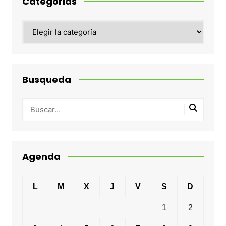
Categorias
Categorias
Busqueda
Agenda
L
M
X
J
V
S
D
1
2