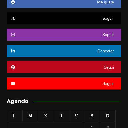
Me gusta
Seguir
Seguir
Conectar
Segui
Seguir
Agenda
L
M
X
J
V
S
D
1
2