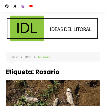
Saltar
al
contenido
Inicio
Blog
Rosario
Etiqueta:
Rosario