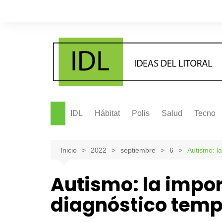
Saltar
al
contenido
IDL
Hábitat
Polis
Salud
Tecno
Inicio
2022
septiembre
6
Autismo: l
Autismo: la impo
diagnóstico tem