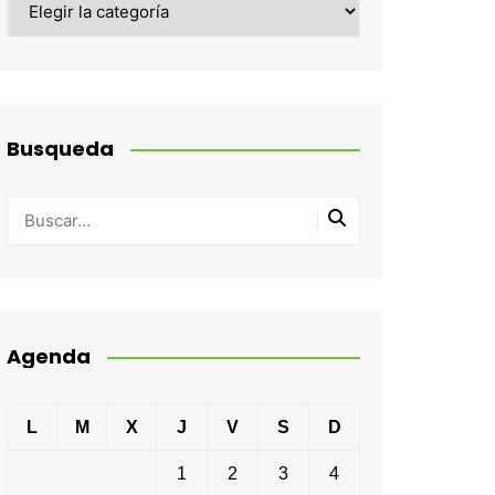
Busqueda
Agenda
L
M
X
J
V
S
D
1
2
3
4