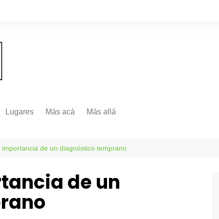
Lugares
Más acá
Más allá
Nacionales
Más Allá
Internacionales
a importancia de un diagnóstico temprano
Más allá
rtancia de un
prano