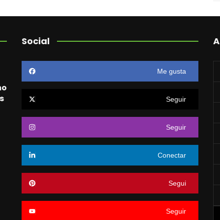
Social
A
Me gusta
mo
s
Seguir
Seguir
o
Conectar
Segui
Seguir