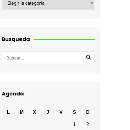
Busqueda
Agenda
L
M
X
J
V
S
D
1
2