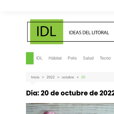
Saltar
al
contenido
IDL
Hábitat
Polis
Salud
Tecno
Inicio
2022
octubre
20
Día:
20 de octubre de 202