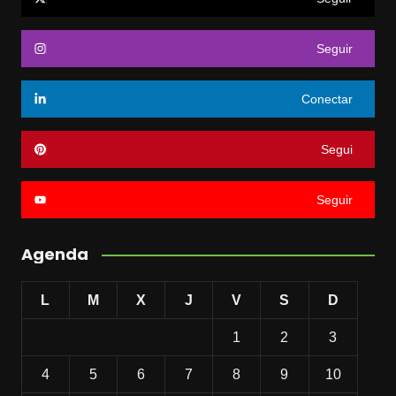
Seguir
Conectar
Segui
Seguir
Agenda
L
M
X
J
V
S
D
1
2
3
4
5
6
7
8
9
10