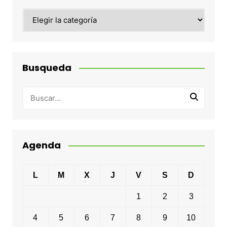
Categorias
Busqueda
Agenda
L
M
X
J
V
S
D
1
2
3
4
5
6
7
8
9
10