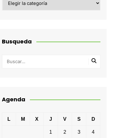
Busqueda
Agenda
L
M
X
J
V
S
D
1
2
3
4