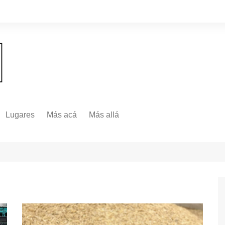
Lugares
Más acá
Más allá
Nacionales
Más Allá
Internacionales
Más allá