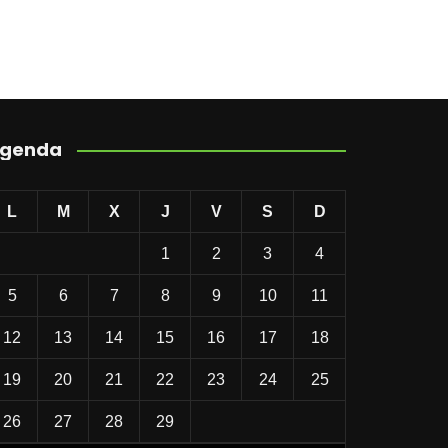
genda
L
M
X
J
V
S
D
1
2
3
4
5
6
7
8
9
10
11
12
13
14
15
16
17
18
19
20
21
22
23
24
25
26
27
28
29