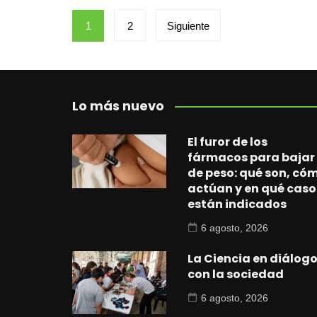
Paginación
1
2
Siguiente
de
entradas
Lo más nuevo
El furor de los
fármacos para bajar
de peso: qué son, có
actúan y en qué caso
están indicados
6 agosto, 2026
La Ciencia en diálog
con la sociedad
6 agosto, 2026