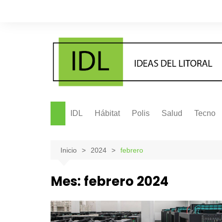
Saltar
al
contenido
IDL
Hábitat
Polis
Salud
Tecno
Inicio
2024
febrero
Mes:
febrero 2024