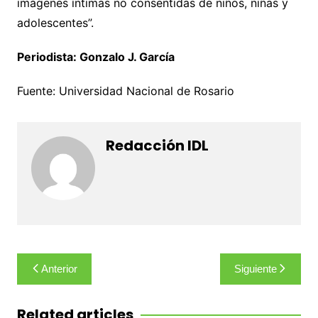
imágenes íntimas no consentidas de niños, niñas y
adolescentes”.
Periodista: Gonzalo J. García
Fuente: Universidad Nacional de Rosario
Redacción IDL
Navegación
Anterior
Siguiente
de
entradas
Related articles