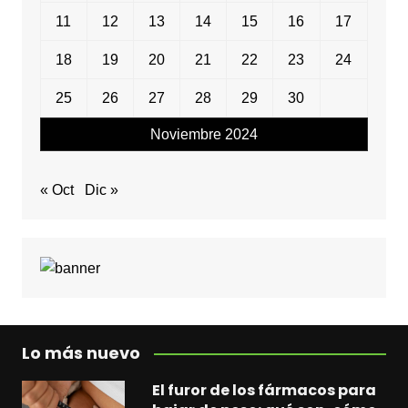
11
12
13
14
15
16
17
18
19
20
21
22
23
24
25
26
27
28
29
30
Noviembre 2024
« Oct
Dic »
Lo más nuevo
El furor de los fármacos para