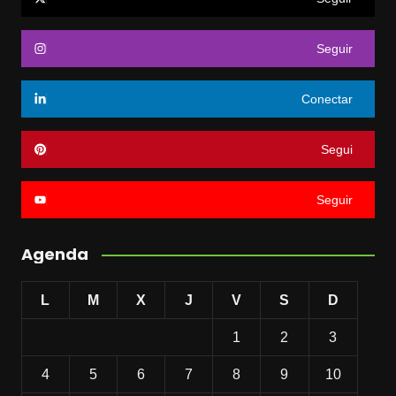
Seguir
Conectar
Segui
Seguir
Agenda
L
M
X
J
V
S
D
1
2
3
4
5
6
7
8
9
10