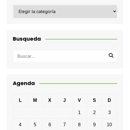
Categorias
Busqueda
Agenda
L
M
X
J
V
S
D
1
2
3
4
5
6
7
8
9
10