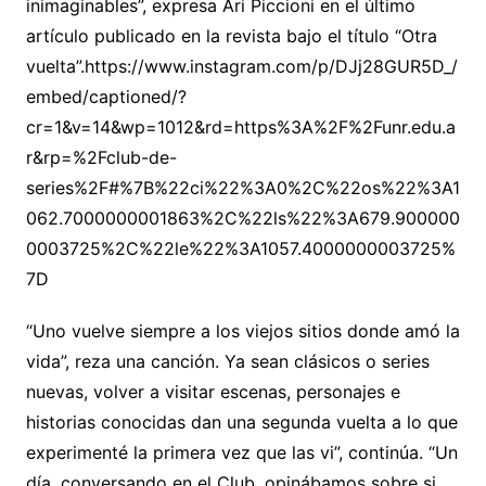
inimaginables”, expresa Ari Piccioni en el último
artículo publicado en la revista bajo el título “Otra
vuelta”.https://www.instagram.com/p/DJj28GUR5D_/
embed/captioned/?
cr=1&v=14&wp=1012&rd=https%3A%2F%2Funr.edu.a
r&rp=%2Fclub-de-
series%2F#%7B%22ci%22%3A0%2C%22os%22%3A1
062.7000000001863%2C%22ls%22%3A679.900000
0003725%2C%22le%22%3A1057.4000000003725%
7D
“Uno vuelve siempre a los viejos sitios donde amó la
vida”, reza una canción. Ya sean clásicos o series
nuevas, volver a visitar escenas, personajes e
historias conocidas dan una segunda vuelta a lo que
experimenté la primera vez que las vi”, continúa. “Un
día, conversando en el Club, opinábamos sobre si