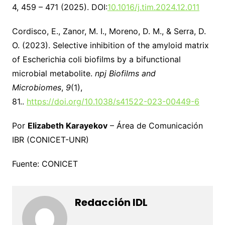
4, 459 – 471 (2025). DOI:
10.1016/j.tim.2024.12.011
Cordisco, E., Zanor, M. I., Moreno, D. M., & Serra, D.
O. (2023). Selective inhibition of the amyloid matrix
of Escherichia coli biofilms by a bifunctional
microbial metabolite.
npj Biofilms and
Microbiomes
,
9
(1),
81..
https://doi.org/10.1038/s41522-023-00449-6
Por
Elizabeth Karayekov
– Área de Comunicación
IBR (CONICET-UNR)
Fuente: CONICET
Redacción IDL