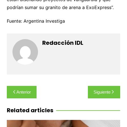
podrían sumar su granito de arena a ExoExpress”.
Fuente: Argentina Investiga
Redacción IDL
Navegación
Anterior
Siguiente
de
entradas
Related articles