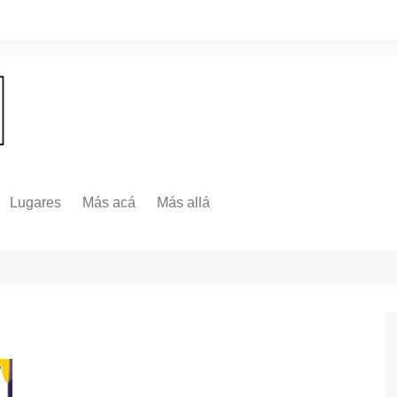
Lugares
Más acá
Más allá
Nacionales
Más Allá
Internacionales
Más allá