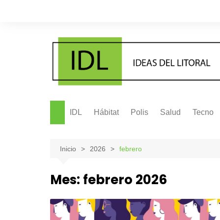
Saltar
al
contenido
IDL
Hábitat
Polis
Salud
Tecno
Inicio
2026
febrero
Mes:
febrero 2026