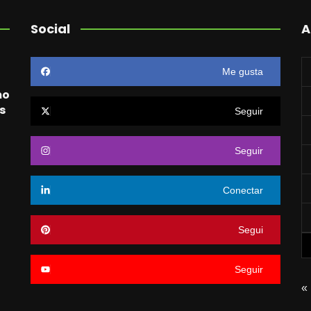
Social
A
Me gusta
mo
s
Seguir
Seguir
o
Conectar
Segui
Seguir
«