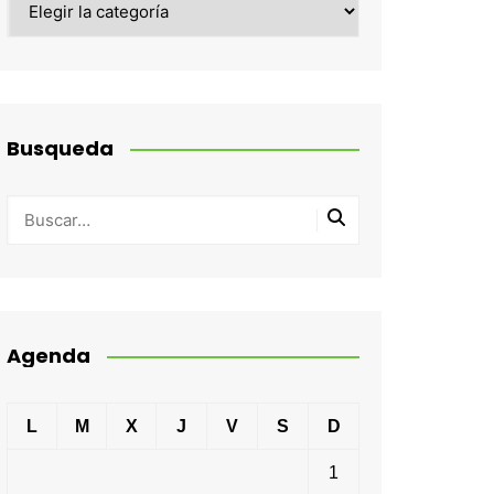
Busqueda
Agenda
L
M
X
J
V
S
D
1