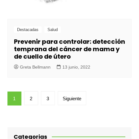
Destacadas
Salud
Prevenir para controlar: detección
temprana del cáncer de mama y
de cuello de útero
Greta Bellmann
13 junio, 2022
Paginación
1
2
3
Siguiente
de
entradas
Categorias