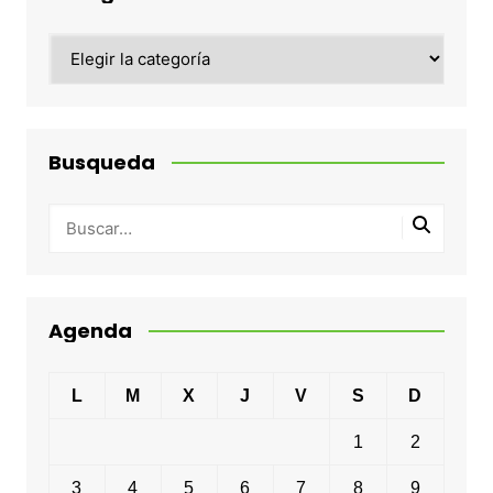
Categorias
Busqueda
Agenda
L
M
X
J
V
S
D
1
2
3
4
5
6
7
8
9