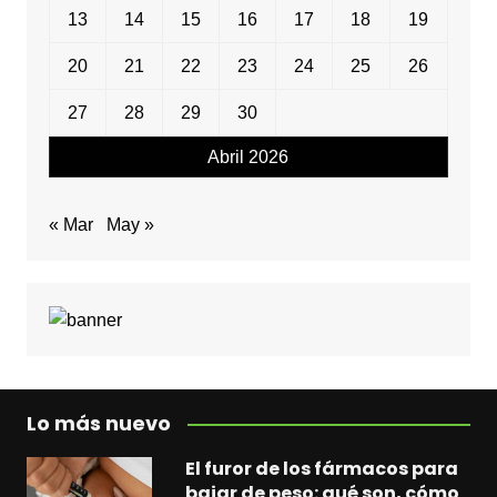
13
14
15
16
17
18
19
20
21
22
23
24
25
26
27
28
29
30
Abril 2026
« Mar
May »
Lo más nuevo
El furor de los fármacos para
bajar de peso: qué son, cómo