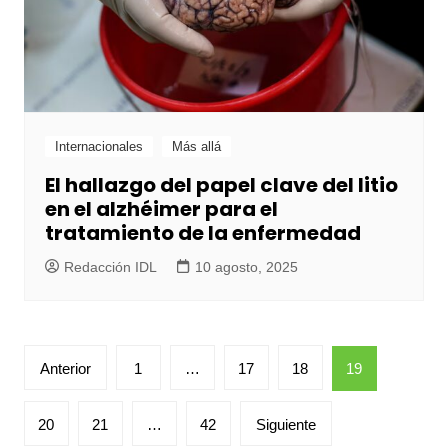
Internacionales
Más allá
El hallazgo del papel clave del litio
en el alzhéimer para el
tratamiento de la enfermedad
Redacción IDL
10 agosto, 2025
Paginación
Anterior
1
…
17
18
19
de
entradas
20
21
…
42
Siguiente