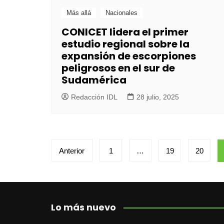
Más allá
Nacionales
CONICET lidera el primer
estudio regional sobre la
expansión de escorpiones
peligrosos en el sur de
Sudamérica
Redacción IDL
28 julio, 2025
Paginación
Anterior
1
…
19
20
de
entradas
Lo más nuevo