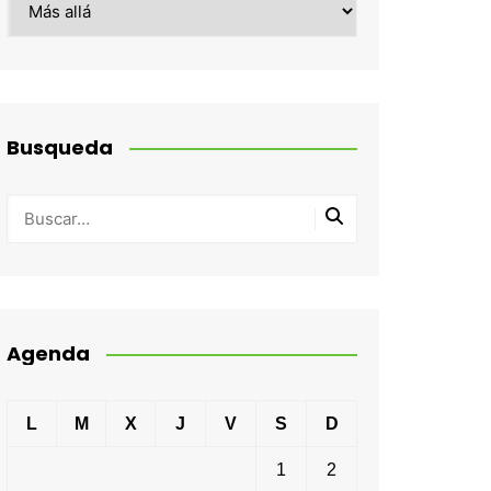
Busqueda
Agenda
L
M
X
J
V
S
D
1
2