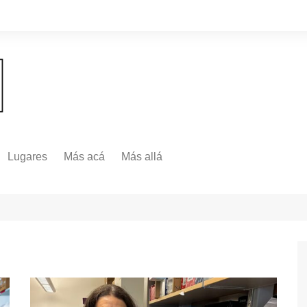
Lugares
Más acá
Más allá
Nacionales
Más Allá
Internacionales
Más allá