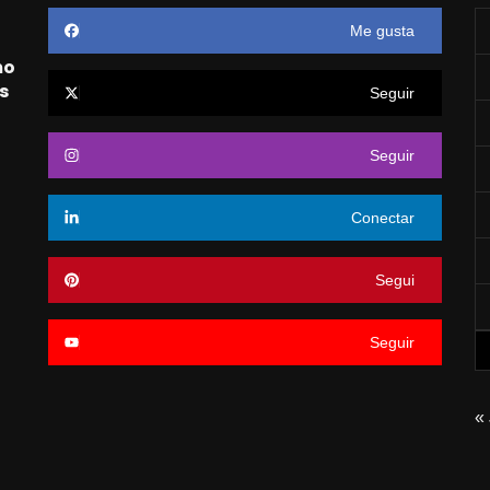
Me gusta
mo
s
Seguir
Seguir
o
Conectar
Segui
Seguir
« 