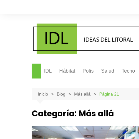
Saltar
al
contenido
IDL
Hábitat
Polis
Salud
Tecno
Inicio
Blog
Más allá
Página 21
Categoría:
Más allá