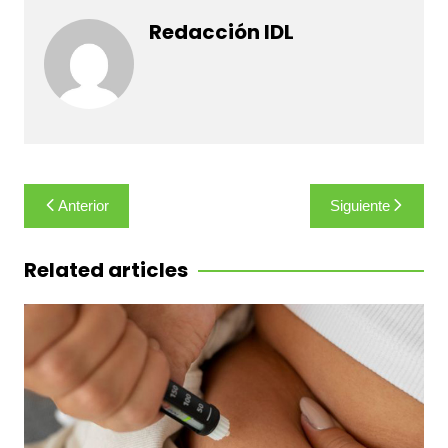
Redacción IDL
Navegación
Anterior
Siguiente
de
entradas
Related articles