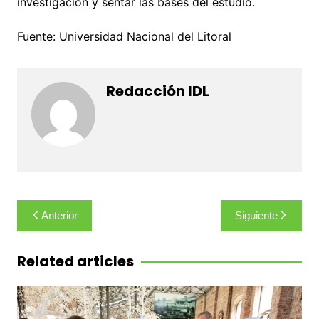
investigación y sentar las bases del estudio.
Fuente: Universidad Nacional del Litoral
Redacción IDL
Navegación
Anterior
Siguiente
de
entradas
Related articles