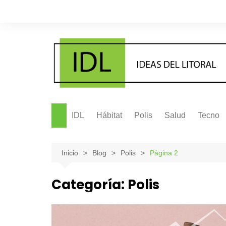
Saltar
al
contenido
IDL
Hábitat
Polis
Salud
Tecno
Inicio
Blog
Polis
Página 2
Categoría:
Polis