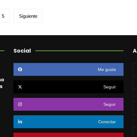
5
Siguiente
Social
A
Me gusta
mo
s
Seguir
Seguir
o
Conectar