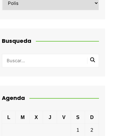
Busqueda
Agenda
L
M
X
J
V
S
D
1
2