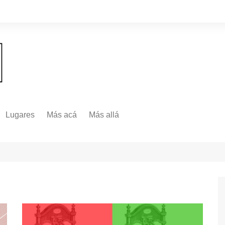
Lugares
Más acá
Más allá
Nacionales
Más Allá
Internacionales
Más allá