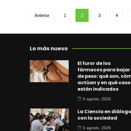
Paginación
Anterior
1
2
3
4
de
entradas
Lo más nuevo
El furor de los
fármacos para bajar
de peso: qué son, có
actúan y en qué caso
están indicados
6 agosto, 2026
La Ciencia en diálog
con la sociedad
6 agosto, 2026