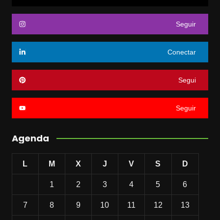
Seguir
Conectar
Segui
Seguir
Agenda
L
M
X
J
V
S
D
1
2
3
4
5
6
7
8
9
10
11
12
13