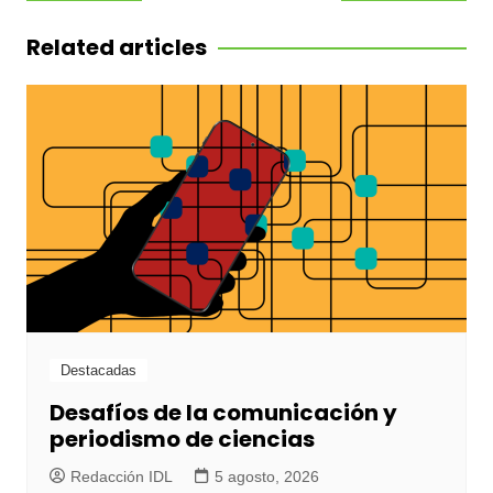
de
entradas
Related articles
Destacadas
Desafíos de la comunicación y
periodismo de ciencias
Redacción IDL
5 agosto, 2026