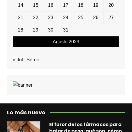
14
15
16
17
18
19
20
21
22
23
24
25
26
27
28
29
30
31
Agosto 2023
« Jul
Sep »
Lo más nuevo
El furor de los fármacos para
bajar de peso: qué son, cómo