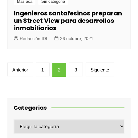
Más acá
Sin categoría
Ingenieros santafesinos preparan
un Street View para desarrollos
inmobiliarios
Redacción IDL
26 octubre, 2021
Paginación
Anterior
1
2
3
Siguiente
de
entradas
Categorias
Categorias