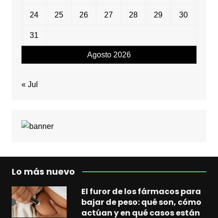
24
25
26
27
28
29
30
31
Agosto 2026
« Jul
Lo más nuevo
El furor de los fármacos para
bajar de peso: qué son, cómo
actúan y en qué casos están