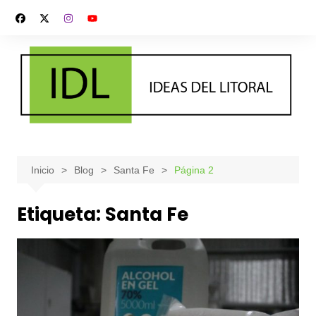
Saltar
al
contenido
Inicio
Blog
Santa Fe
Página 2
Etiqueta:
Santa Fe