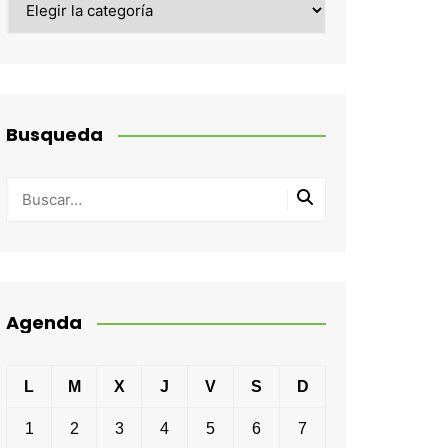
Busqueda
Agenda
L
M
X
J
V
S
D
1
2
3
4
5
6
7