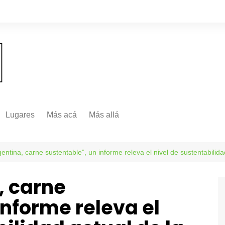
Lugares
Más acá
Más allá
Nacionales
Más Allá
Internacionales
entina, carne sustentable”, un informe releva el nivel de sustentabilid
Más allá
, carne
informe releva el