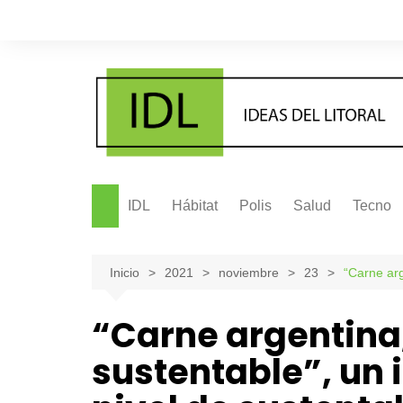
Saltar
al
contenido
IDL
Hábitat
Polis
Salud
Tecno
Inicio
2021
noviembre
23
“Carne arg
“Carne argentina
sustentable”, un 