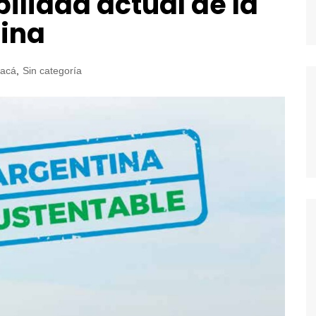
bilidad actual de la
ina
acá
,
Sin categoría