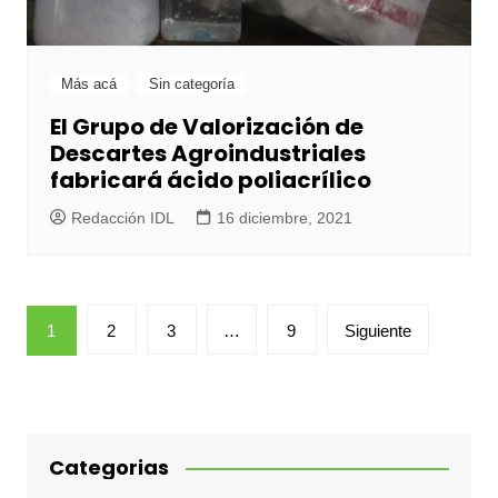
Más acá
Sin categoría
El Grupo de Valorización de
Descartes Agroindustriales
fabricará ácido poliacrílico
Redacción IDL
16 diciembre, 2021
Paginación
1
2
3
…
9
Siguiente
de
entradas
Categorias