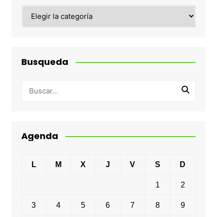
Categorias
Busqueda
Agenda
L
M
X
J
V
S
D
1
2
3
4
5
6
7
8
9