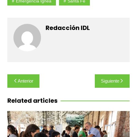
Emergencia Ignea
Santa Fe
Redacción IDL
Navegación
Anterior
Siguiente
de
entradas
Related articles