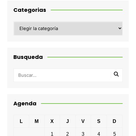
Categorias
Categorias
Busqueda
Agenda
L
M
X
J
V
S
D
1
2
3
4
5