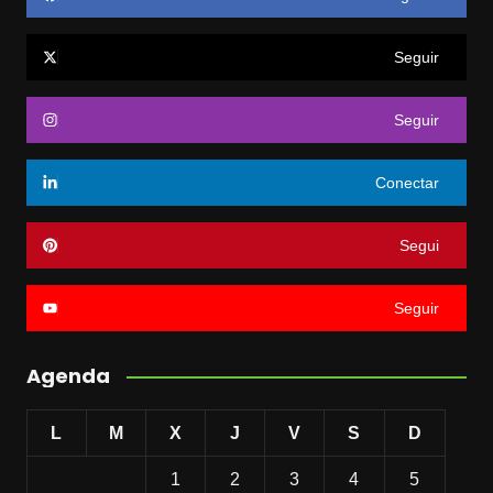
Seguir
Seguir
Conectar
Segui
Seguir
Agenda
L
M
X
J
V
S
D
1
2
3
4
5