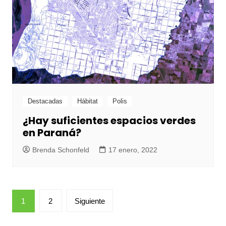
Destacadas
Hábitat
Polis
¿Hay suficientes espacios verdes
en Paraná?
Brenda Schonfeld
17 enero, 2022
Paginación
1
2
Siguiente
de