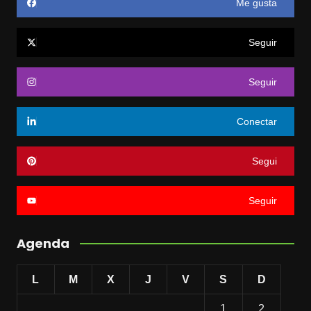
Me gusta
Seguir
Seguir
Conectar
Segui
Seguir
Agenda
L
M
X
J
V
S
D
1
2