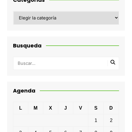
Categorias
Busqueda
Agenda
L
M
X
J
V
S
D
1
2