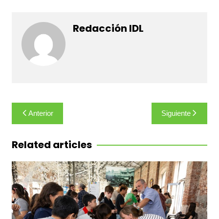
Redacción IDL
Navegación
Anterior
Siguiente
de
entradas
Related articles