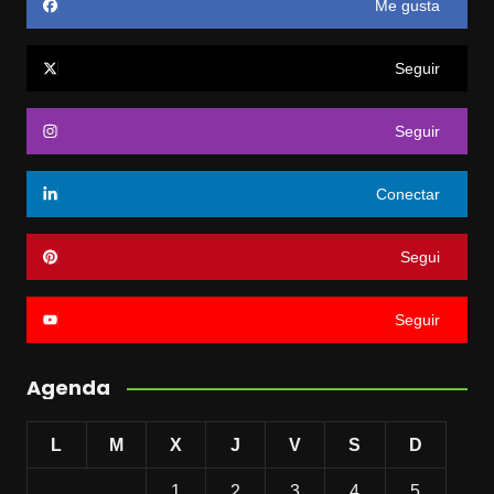
Me gusta
Seguir
Seguir
Conectar
Segui
Seguir
Agenda
L
M
X
J
V
S
D
1
2
3
4
5