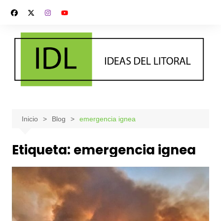
Saltar
al
contenido
Inicio
Blog
emergencia ignea
Etiqueta:
emergencia ignea