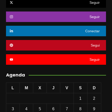
Seguir
Seguir
Conectar
Segui
Seguir
Agenda
L
M
X
J
V
S
D
1
2
3
4
5
6
7
8
9