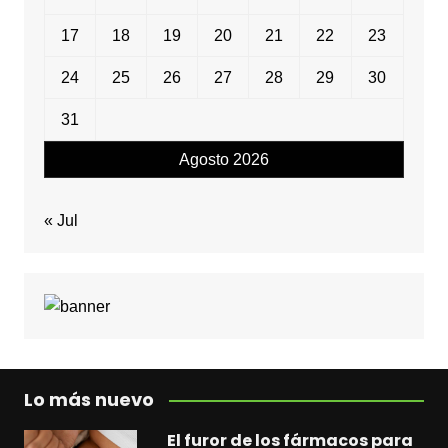
17
18
19
20
21
22
23
24
25
26
27
28
29
30
31
Agosto 2026
« Jul
Lo más nuevo
El furor de los fármacos para