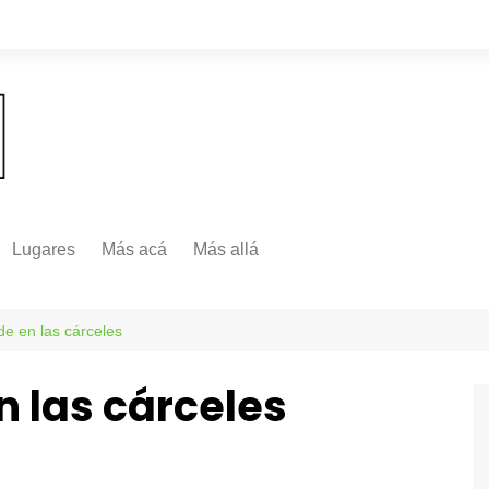
Lugares
Más acá
Más allá
Nacionales
Más Allá
Internacionales
e en las cárceles
Más allá
 las cárceles