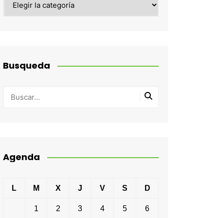
Busqueda
Agenda
L
M
X
J
V
S
D
1
2
3
4
5
6