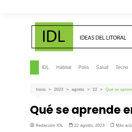
Saltar
al
contenido
IDL
Hábitat
Polis
Salud
Tecno
Inicio
2023
agosto
22
Qué se aprend
Qué se aprende en
Redacción IDL
22 agosto, 2023
Más acá