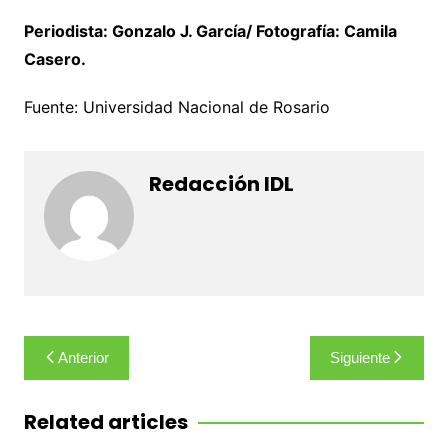
Periodista: Gonzalo J. García/ Fotografía: Camila
Casero.
Fuente: Universidad Nacional de Rosario
Redacción IDL
Navegación
Anterior
Siguiente
de
entradas
Related articles