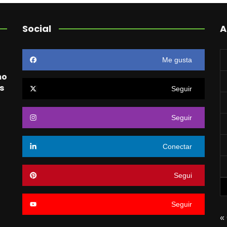
Social
A
Me gusta
mo
s
Seguir
Seguir
o
Conectar
Segui
Seguir
«