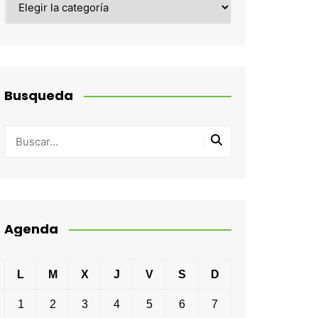
Busqueda
Agenda
L
M
X
J
V
S
D
1
2
3
4
5
6
7