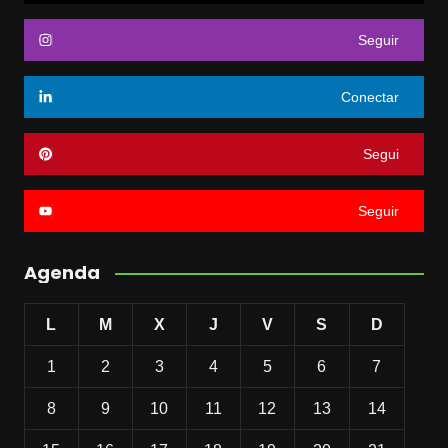
Seguir
Conectar
Segui
Seguir
Agenda
L
M
X
J
V
S
D
1
2
3
4
5
6
7
8
9
10
11
12
13
14