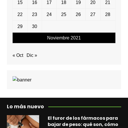
15
16
17
18
19
20
21
22
23
24
25
26
27
28
29
30
Noviembre 2021
« Oct
Dic »
Lo más nuevo
El furor de los fármacos para
bajar de peso: qué son, cómo