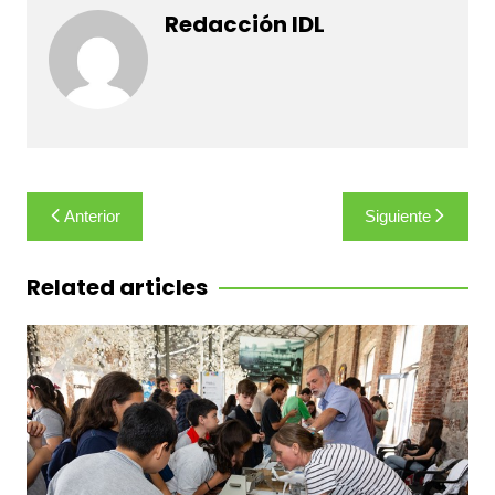
Redacción IDL
Navegación
Anterior
Siguiente
de
entradas
Related articles