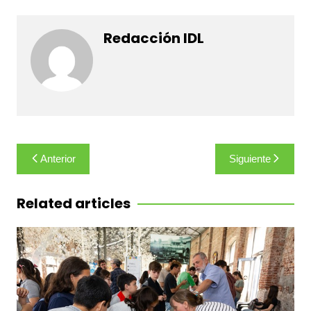
Redacción IDL
Navegación
Anterior
Siguiente
de
entradas
Related articles