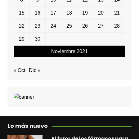
15
16
17
18
19
20
21
22
23
24
25
26
27
28
29
30
Noviembre 2021
« Oct
Dic »
Lo más nuevo
El furor de los fármacos para