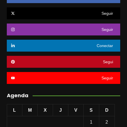
Seguir
Seguir
Conectar
Segui
Seguir
Agenda
L
M
X
J
V
S
D
1
2