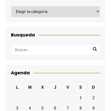
Categorias
Busqueda
Agenda
L
M
X
J
V
S
D
1
2
3
4
5
6
7
8
9