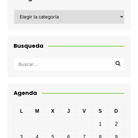
Categorias
Busqueda
Agenda
L
M
X
J
V
S
D
1
2
3
4
5
6
7
8
9