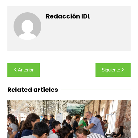
Redacción IDL
Navegación
Anterior
Siguiente
de
entradas
Related articles