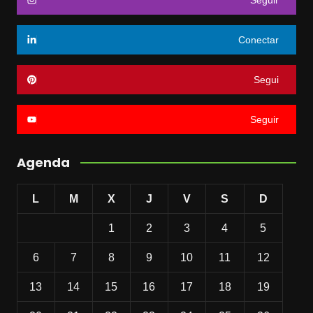
Conectar
Segui
Seguir
Agenda
L
M
X
J
V
S
D
1
2
3
4
5
6
7
8
9
10
11
12
13
14
15
16
17
18
19