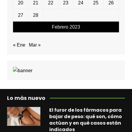
20
21
22
23
24
25
26
27
28
Febrero 2023
« Ene
Mar »
Lo más nuevo
El furor de los fármacos para
bajar de peso: qué son, cómo
actúan y en qué casos están
indicados