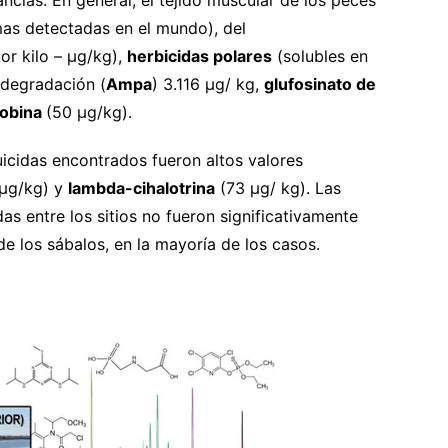
as detectadas en el mundo), del
r kilo – µg/kg),
herbicidas polares
(solubles en
 degradación (
Ampa
) 3.116 µg/ kg,
glufosinato de
robina
(50 µg/kg).
uicidas encontrados fueron altos valores
 µg/kg) y
lambda-cihalotrina
(73 µg/ kg). Las
s entre los sitios no fueron significativamente
 de los sábalos, en la mayoría de los casos.