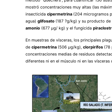
mostró concentraciones muy altas (las máxim
insecticida
cipermetrina
(204 microgramos po
agua)
glifosato
(187 ?g/kg) y su producto de
amonio
(677 µg/ kg) y el fungicida
piraclost
En muestras de vísceras, los principales plag
de
cipermetrina
(506 µg/kg),
clorpirifos
(78
concentraciones medias de residuos detectada
diferentes ni en el músculo ni en las vísceras