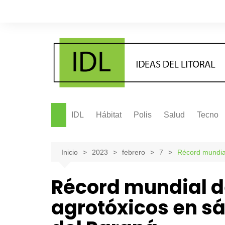
Saltar
al
contenido
IDL
Hábitat
Polis
Salud
Tecno
Inicio
2023
febrero
7
Récord mundial
Récord mundial d
agrotóxicos en s