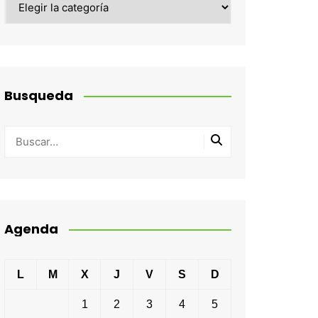
Busqueda
Agenda
L
M
X
J
V
S
D
1
2
3
4
5