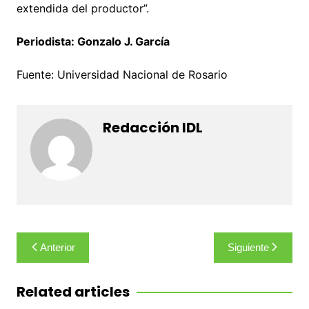
extendida del productor”.
Periodista: Gonzalo J. García
Fuente: Universidad Nacional de Rosario
Redacción IDL
Navegación
Anterior
Siguiente
de
entradas
Related articles