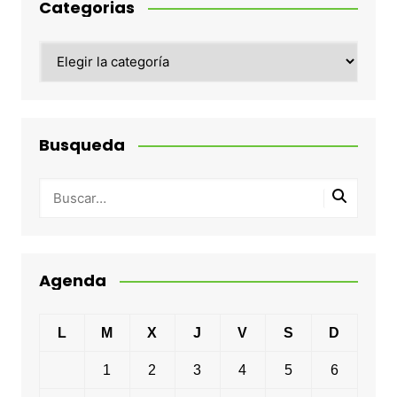
Categorias
Categorias
Busqueda
Agenda
L
M
X
J
V
S
D
1
2
3
4
5
6