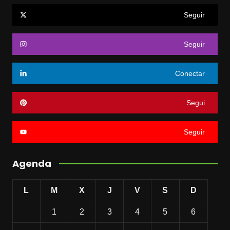
Seguir
Seguir
Conectar
Segui
Seguir
Agenda
L
M
X
J
V
S
D
1
2
3
4
5
6