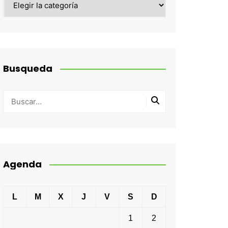
Busqueda
Agenda
L
M
X
J
V
S
D
1
2