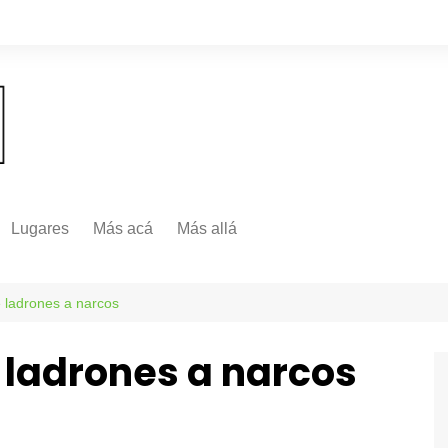
Lugares
Más acá
Más allá
Nacionales
Más Allá
Internacionales
de ladrones a narcos
Más allá
e ladrones a narcos