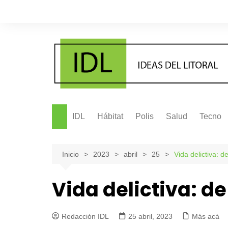
Saltar
al
contenido
IDL
Hábitat
Polis
Salud
Tecno
Inicio
2023
abril
25
Vida delictiva: 
Vida delictiva: d
Redacción IDL
25 abril, 2023
Más acá